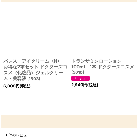
パレス アイクリーム〈N〉
トランサミンローション
お得な2本セット ドクターズコ
100ml 1本 ドクターズコスメ
スメ（化粧品）ジェルクリー
[
5010
]
ム・美容液
[
1803
]
2,940
円
(税込)
6,000
円
(税込)
0
件のレビュー