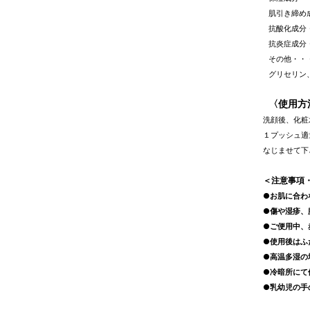
肌引き締め
抗酸化成分
抗炎症成分
その他・・
グリセリン
〈使用方
洗顔後、化粧
１プッシュ適
なじませて
＜注意事項
●お肌に合わ
●傷や湿疹、
●ご便用中、
●使用後はふ
●高温多湿の
●冷暗所にて
●乳幼児の手