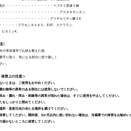
成分・・・・・・・・・・・・・・・ペプチド原液５種
・・・・・・・・・・・・・・・・・・・アスタキサンチン
・・・・・・・・・・・・・・・・グリチルリチン酸２K
・・・・・・プラセンタエキス、EGF、スクワラン、
、ビタミンK、
法〉
水や美容液等でお肌を整えた後、
量手に取り、気になる部分に指で優しく
下さい。
・保管上の注意＞
ないときは、ご使用をおやめくだざい。
腫れ物等の異常のある部位には使用しないでくだざい。
赤み・腫れ・痒み・刺激等の異常が現れた場合は、すぐに使用を中止してください。
たをしっかりと閉めてください。
場所・直射日光の当たる場所を避けてくだざい。
保管してくだざい。開封後、3か月以内に使い切れない場合は、冷蔵庫での保管をお勧めい
の届かないところに保管してくだざい。