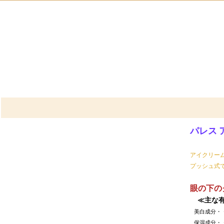
パレス 
アイクリー
プッシュ式
眼の下の
≪主な
美白成分・
保湿成分・