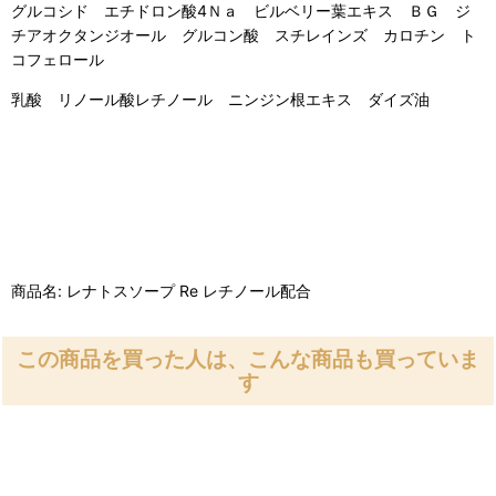
グルコシド エチドロン酸4Ｎａ ビルベリー葉エキス ＢＧ ジ
チアオクタンジオール グルコン酸 スチレインズ カロチン ト
コフェロール
乳酸 リノール酸レチノール ニンジン根エキス ダイズ油
商品名: レナトスソープ Re レチノール配合
この商品を買った人は、こんな商品も買っていま
す