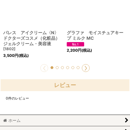
パレス アイクリーム〈N〉
グラファ モイスチュアキー
ドクターズコスメ（化粧品）
プ ミルク MC
ジェルクリーム・美容液
[
1802
]
2,200
円
(税込)
3,500
円
(税込)
レビュー
0
件のレビュー
ホーム