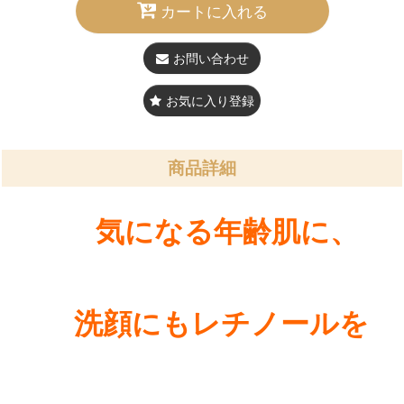
カートに入れる
お問い合わせ
お気に入り登録
商品詳細
気になる年齢肌に、
洗顔にもレチノールを