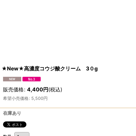
★New★高濃度コウジ酸クリーム 3０g
販売価格
:
4,400
円
(税込)
希望小売価格
:
5,500
円
在庫あり