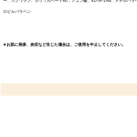
ー、スクワラン、
ポリソルベート60，クエン酸、EDTA-2Na、メチルパラ
ロピルパラベン
※お肌に発疹、炎症など生じた場合は、ご使用を中止してください。