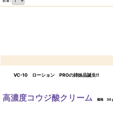
数量
:
VC-10 ローション PRO
の姉妹
品
誕生‼
高濃度コウジ酸クリーム
価格
30