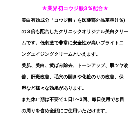
★業界初コウジ酸3％配合★
美白有効成分「コウジ酸」を医薬部外品基
準(1％)
の３倍も配合した
クリニックオリジナル美白クリー
ムです。
低刺激で非常に安全性が高いブライトニ
ングエイジングクリームとい
えます。
美肌、美白、黄ばみ除去、トーンアップ、肌
ツヤ改
善、肝斑改善
、毛
穴の開きや化粧のりの改善、保
湿など様々
な効果があります。
また休止期は不要で１日1〜2回、毎日使用でき目
の周りを含め全顔に
ご使用いただけます
。